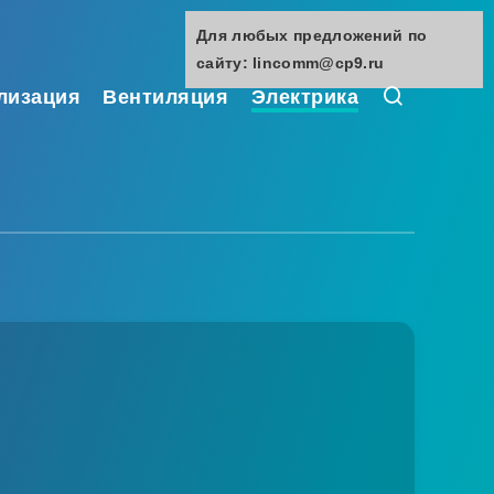
Для любых предложений по
сайту: lincomm@cp9.ru
лизация
Вентиляция
Электрика