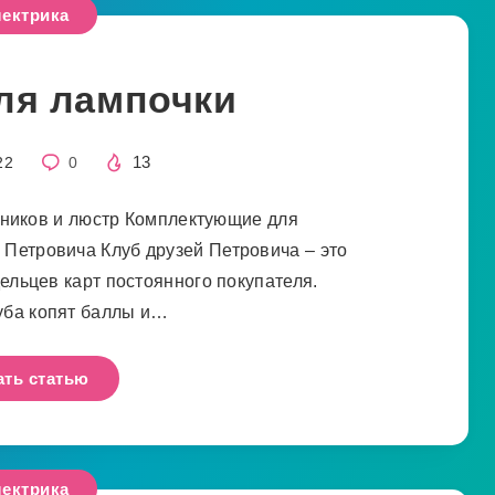
ектрика
ля лампочки
13
22
0
ников и люстр Комплектующие для
 Петровича Клуб друзей Петровича – это
ельцев карт постоянного покупателя.
уба копят баллы и…
ать статью
ектрика