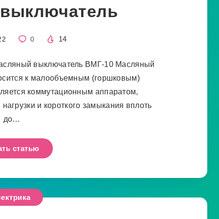
 выключатель
14
22
0
асляный выключатель ВМГ-10 Масляный
осится к малообъемным (горшковым)
ляется коммутационным аппаратом,
нагрузки и короткого замыкания вплоть
до…
ать статью
ектрика