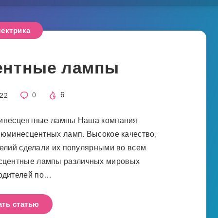
ектрика
ентные лампы
6
022
0
инесцентные лампы Наша компания
люминесцентных ламп. Высокое качество,
делий сделали их популярными во всем
сцентные лампы различных мировых
одителей по…
ать статью