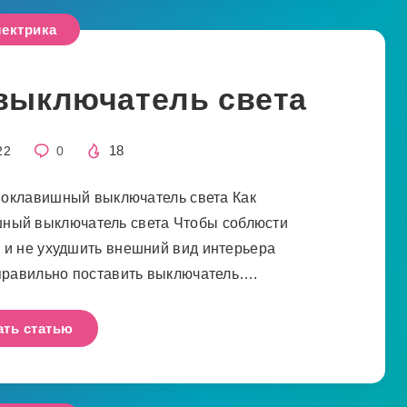
ектрика
 выключатель света
18
22
0
ноклавишный выключатель света Как
шный выключатель света Чтобы соблюсти
 и не ухудшить внешний вид интерьера
 правильно поставить выключатель….
ать статью