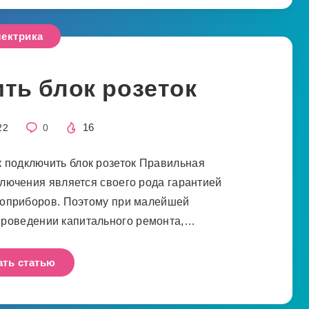
ектрика
ть блок розеток
16
22
0
к подключить блок розеток Правильная
ключения является своего рода гарантией
роприборов. Поэтому при малейшей
проведении капитального ремонта,…
ать статью