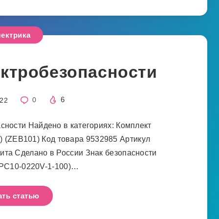
ектрика
ектробезопасности
6
022
0
сности Найдено в категориях: Комплект
) (ZEB101) Код товара 9532985 Артикул
та Сделано в России Знак безопасности
YPC10-0220V-1-100)…
ать статью