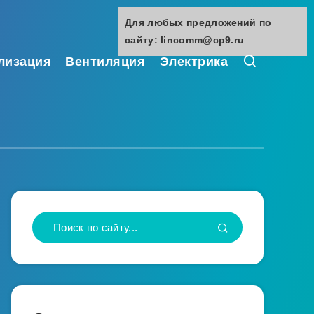
Для любых предложений по
сайту: lincomm@cp9.ru
лизация
Вентиляция
Электрика