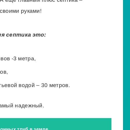
 своими руками!
я септика это:
вов -3 метра,
ов,
тьевой водой – 30 метров.
самый надежный.
онных труб в земле