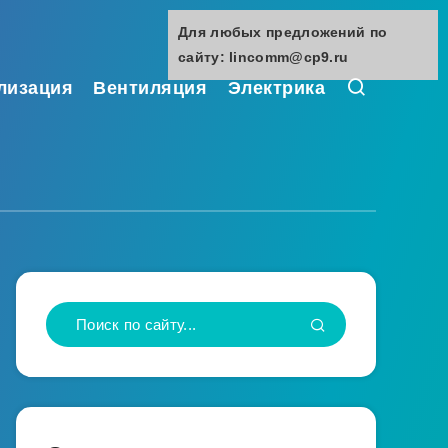
Для любых предложений по
сайту: lincomm@cp9.ru
лизация
Вентиляция
Электрика