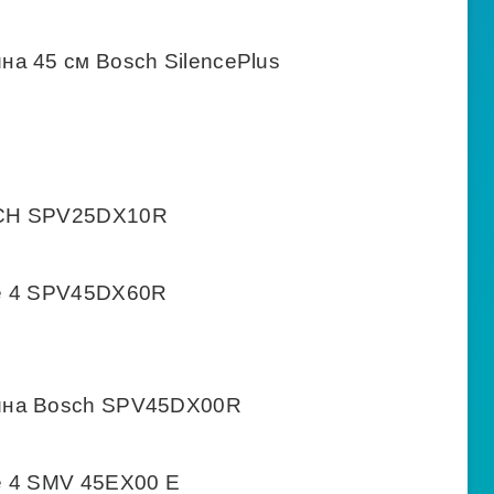
а 45 см Bosch SilencePlus
SCH SPV25DX10R
e 4 SPV45DX60R
ина Bosch SPV45DX00R
e 4 SMV 45EX00 E