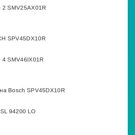
ie 2 SMV25AX01R
SCH SPV45DX10R
e 4 SMV46IX01R
ина Bosch SPV45DX10R
ESL 94200 LO