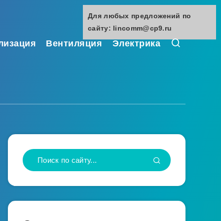
Для любых предложений по
сайту: lincomm@cp9.ru
лизация
Вентиляция
Электрика