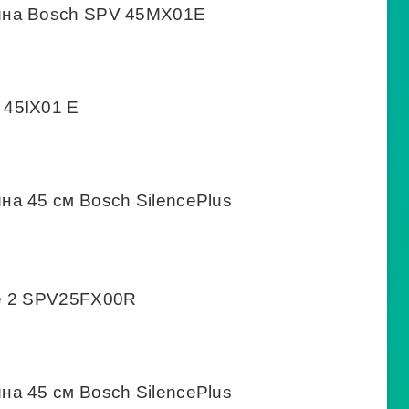
ина Bosch SPV 45MX01E
45IX01 E
а 45 см Bosch SilencePlus
e 2 SPV25FX00R
а 45 см Bosch SilencePlus