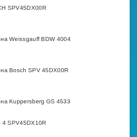
SCH SPV45DX00R
на Weissgauff BDW 4004
ина Bosch SPV 45DX00R
на Kuppersberg GS 4533
e 4 SPV45DX10R