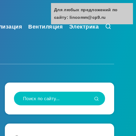
Для любых предложений по
сайту: lincomm@cp9.ru
лизация
Вентиляция
Электрика