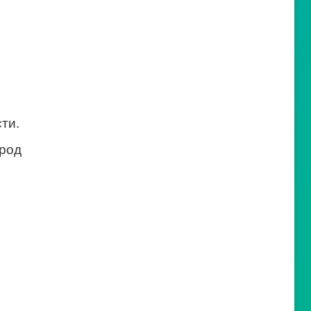
ти.
род