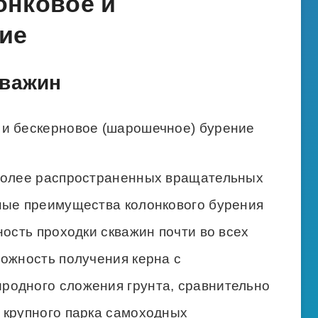
онковое и
ие
кважин
 и бескерновое (шарошечное) бурение
иболее распространенных вращательных
ные преимущества колонкового бурения
ность проходки скважин почти во всех
можность получения керна с
родного сложения грунта, сравнительно
 крупного парка самоходных