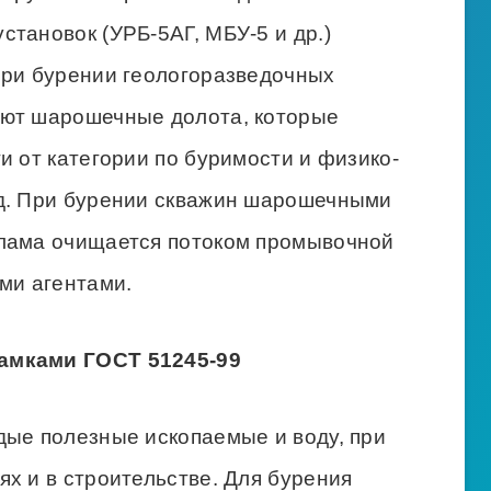
тановок (УРБ-5АГ, МБУ-5 и др.)
при бурении геологоразведочных
уют шарошечные долота, которые
и от категории по буримости и физико-
од. При бурении скважин шарошечными
шлама очищается потоком промывочной
ми агентами.
амками ГОСТ 51245-99
дые полезные ископаемые и воду, при
х и в строительстве. Для бурения